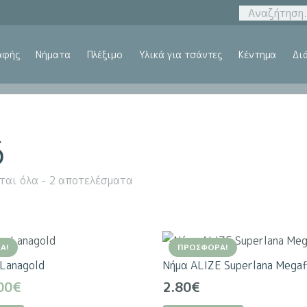
αφής
Νήματα
Πλέξιμο
Υλικά για τσάντες
Κέντημα
Δι
6
ται όλα - 2 αποτελέσματα
Ά!
ΠΡΟΣΦΟΡΆ!
 Lanagold
Νήμα ALIZE Superlana Megafi
iginal
Η
00
€
2.80
€
ice
τρέχουσα
Αυτό
Αυτό