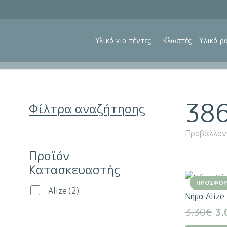
Υλικά για τέντες
Κλωστές – Υλικά ρ
38
Φίλτρα αναζήτησης
Προβάλλον
Προϊόν
Κατασκευαστής
ΠΡΟΣΦΟΡ
Alize
(2)
Νήμα Alize
Or
3.30
€
3.
pr