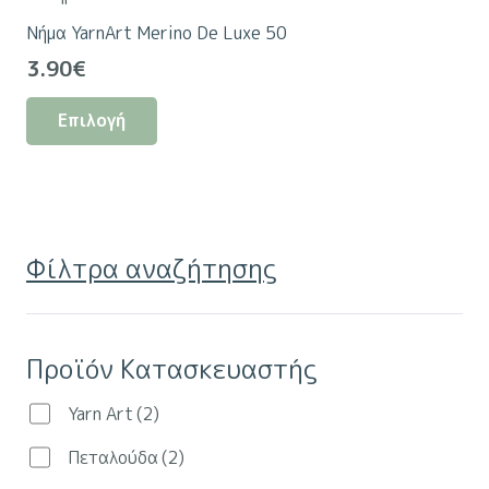
πολλαπλές
στη
Νήμα YarnArt Merino De Luxe 50
παραλλαγές.
σελίδα
3.90
€
Οι
του
Αυτό
επιλογές
προϊόντος
Επιλογή
το
μπορούν
προϊόν
να
έχει
επιλεγούν
πολλαπλές
στη
παραλλαγές.
σελίδα
Φίλτρα αναζήτησης
Οι
του
επιλογές
προϊόντος
μπορούν
Προϊόν Κατασκευαστής
να
επιλεγούν
Yarn Art
(2)
στη
Πεταλούδα
(2)
σελίδα