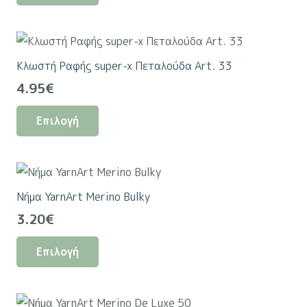
προϊόν
έχει
πολλαπλές
Κλωστή Ραφής super-x Πεταλούδα Art. 33
παραλλαγές.
4.95
€
Οι
Αυτό
επιλογές
Επιλογή
το
μπορούν
προϊόν
να
έχει
επιλεγούν
πολλαπλές
στη
Νήμα YarnArt Merino Bulky
παραλλαγές.
σελίδα
3.20
€
Οι
του
Αυτό
επιλογές
προϊόντος
Επιλογή
το
μπορούν
προϊόν
να
έχει
επιλεγούν