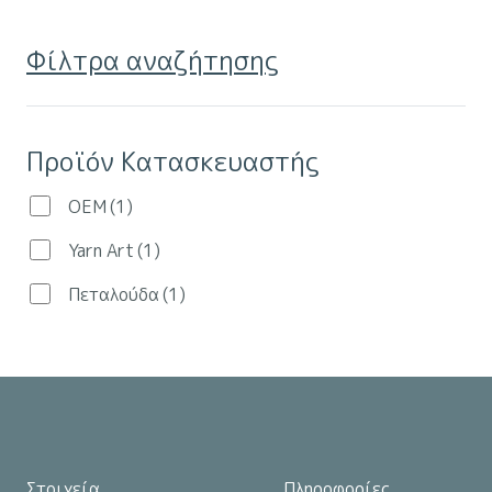
πολλαπλές
στη
παραλλαγές.
σελίδα
Φίλτρα αναζήτησης
Οι
του
επιλογές
προϊόντος
μπορούν
Προϊόν Κατασκευαστής
να
επιλεγούν
OEM
(1)
στη
Yarn Art
(1)
σελίδα
του
Πεταλούδα
(1)
προϊόντος
Στοιχεία
Πληροφορίες