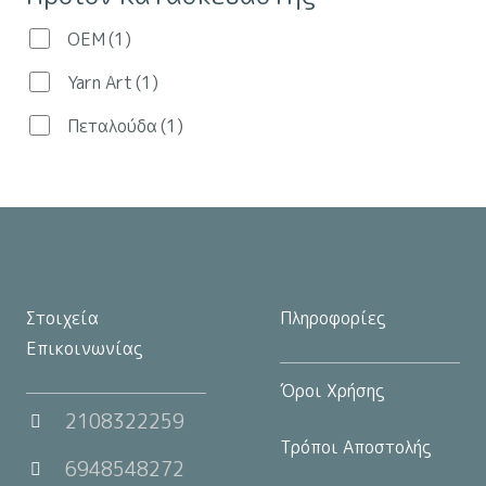
επιλεγούν
OEM
(1)
στη
Yarn Art
(1)
σελίδα
του
Πεταλούδα
(1)
προϊόντος
Στοιχεία
Πληροφορίες
Επικοινωνίας
Όροι Χρήσης
2108322259
Τρόποι Αποστολής
6948548272