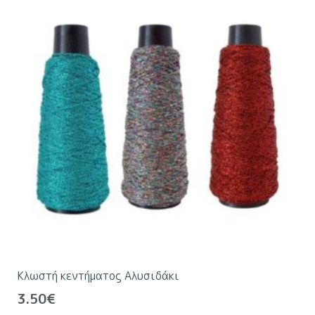
παραλλαγές.
Οι
επιλογές
μπορούν
να
επιλεγούν
στη
σελίδα
του
προϊόντος
Κλωστή κεντήματος Αλυσιδάκι
3.50
€