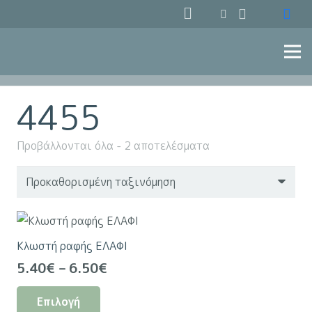
4455
Προβάλλονται όλα - 2 αποτελέσματα
Κλωστή ραφής ΕΛΑΦΙ
Price
5.40
€
–
6.50
€
range:
Αυτό
Επιλογή
5.40€
το