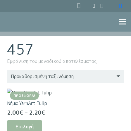
457
Εμφάνιση του μοναδικού αποτελέσματος
ΠΡΟΣΦΟΡΆ!
Νήμα YarnArt Tulip
Price
2.00
€
–
2.20
€
range:
Αυτό
Επιλογή
2.00€
το